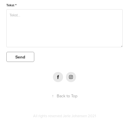
Tekst *
Send
↑
Back to Top
All rights reserved Jarle Johansen 2021